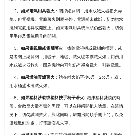
2、
如果電氣用具著火
：關掉總開關，用水或滅火器把火弄
熄，但電視機、電腦著火則屬例外，電源尚未截斷，切勿把水
澆到電氣用具或開關上。如果電氣用具或插頭仍然著火，切勿
用手碰及電氣用具的開關。
3、
如果電視機或電腦著火
：拔除電視機或電腦的插頭，或
是者關上總開關，用毯子、地毯、滅火毯等撲滅火焰，切勿用
水或滅火器救火，因為機體內可能仍有殘余電力，引致電擊。
4、
如果燃油暖爐著火
：站在離火焰至少6尺（2公尺）處，
用水桶盛水澆滅火焰。
5、
如果塑料沙發或塑料扶手椅子著火:
泡沫塑料焚燒的時
候，會散發大量有毒的黑煙，可以在轉瞬間把人嗆暈。在這情
況下，切勿試圖救火。與此同時，離開房間順手關上門，以免
濃煙散到別處，打電話召救火車。