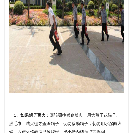
1、
如果鍋子著火
：應該關掉煮食爐火，用大蓋子或碟子、
濕毛巾、滅火毯等蓋著鍋子，切勿移動鍋子，切勿用水潑向火
焰，即使火焰看似已經熄滅，半小時內切勿把蓋揭開。