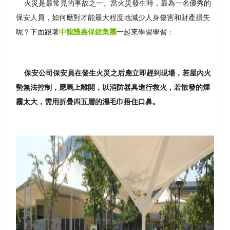
火災是最常見的事故之一。當火災發生時，最為一名優秀的
保安人員，如何應對才能最大程度地減少人身傷害和財產損失
呢？下面跟著
中龍護嘉保鏢集團
一起來學習學習：
保安公司保安員在發生火災之后應立即趕到現場，若屋內火
勢無法控制，應馬上離開，以消防器具進行救火，若散發的煙
霧太大，需用折疊四五層的濕毛巾捂住口鼻。