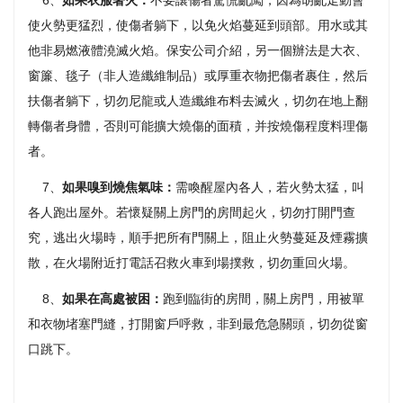
6、
如果衣服著火：
不要讓傷者驚慌亂闖，因為胡亂走動會
使火勢更猛烈，使傷者躺下，以免火焰蔓延到頭部。用水或其
他非易燃液體澆滅火焰。保安公司介紹，另一個辦法是大衣、
窗簾、毯子（非人造纖維制品）或厚重衣物把傷者裹住，然后
扶傷者躺下，切勿尼龍或人造纖維布料去滅火，切勿在地上翻
轉傷者身體，否則可能擴大燒傷的面積，并按燒傷程度料理傷
者。
7、
如果嗅到燒焦氣味：
需喚醒屋內各人，若火勢太猛，叫
各人跑出屋外。若懷疑關上房門的房間起火，切勿打開門查
究，逃出火場時，順手把所有門關上，阻止火勢蔓延及煙霧擴
散，在火場附近打電話召救火車到場撲救，切勿重回火場。
8、
如果在高處被困：
跑到臨街的房間，關上房門，用被單
和衣物堵塞門縫，打開窗戶呼救，非到最危急關頭，切勿從窗
口跳下。