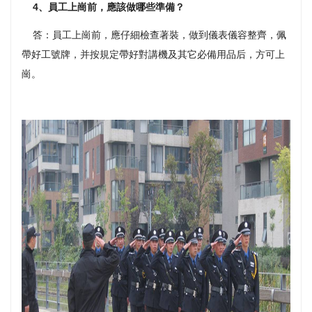
4、員工上崗前，應該做哪些準備？
答：員工上崗前，應仔細檢查著裝，做到儀表儀容整齊，佩
帶好工號牌，并按規定帶好對講機及其它必備用品后，方可上
崗。