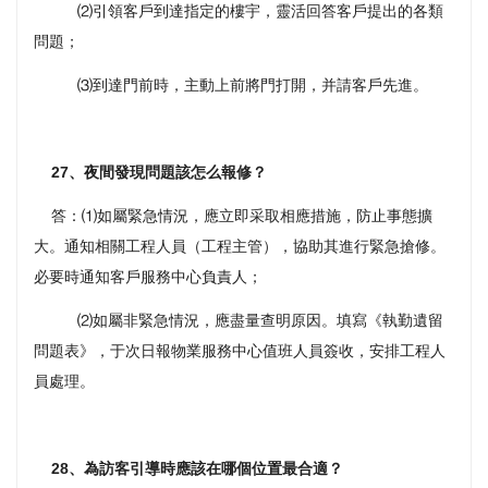
⑵引領客戶到達指定的樓宇，靈活回答客戶提出的各類
問題；
⑶到達門前時，主動上前將門打開，并請客戶先進。
27、夜間發現問題該怎么報修？
答：⑴如屬緊急情況，應立即采取相應措施，防止事態擴
大。通知相關工程人員（工程主管），協助其進行緊急搶修。
必要時通知客戶服務中心負責人；
⑵如屬非緊急情況，應盡量查明原因。填寫《執勤遺留
問題表》，于次日報物業服務中心值班人員簽收，安排工程人
員處理。
28、為訪客引導時應該在哪個位置最合適？