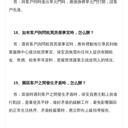
答：與客戶同時進出單元門時，應側身將單元門打開，請客
戶先進。
18、如有客戶詢問租買房屋事宜時，怎么辦？
答：遇有客戶詢問租買房屋事宜時，應有禮貌地引導其到物
業服務中心接洽租買事宜。保安員無需向任何人提供有關租
金、售價、租售率等資料，更嚴禁泄露業主或使用人的情況。
19、園區客戶之間發生矛盾時，怎么辦？
答：當值時遇到客戶之間發生矛盾時，保安員應主動上前進
行勸說，盡量使其平靜，做好矛盾的緩解工作，避免影響園區
的正常生活秩序。矛盾較嚴重時，應立即向上級領導報告。