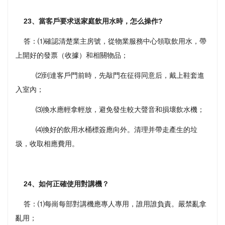
23、當客戶要求送家庭飲用水時，怎么操作?
答：⑴確認清楚業主房號，從物業服務中心領取飲用水，帶
上開好的發票（收據）和相關物品；
⑵到達客戶門前時，先敲門在征得同意后，戴上鞋套進
入室內；
⑶換水應輕拿輕放，避免發生較大聲音和損壞飲水機；
⑷換好的飲用水桶標簽應向外。清理并帶走產生的垃
圾，收取相應費用。
24、如何正確使用對講機？
答：⑴每崗每部對講機應專人專用，誰用誰負責。嚴禁亂拿
亂用；