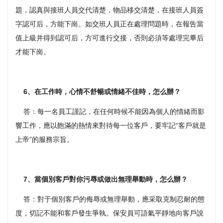
題，認真與接班人員交代清楚，物品移交清楚，在接班人員簽
字認可后，方能下崗。如交班人員正在處理問題時，在報告當
值上級并得到認可后，方可進行交接，否則必須等處理完畢后
才能下崗。
6、在工作時，心情不舒暢或情緒不佳時，怎么辦？
答：每一名員工謹記，在任何時候不能因為個人的情緒而影
響工作，應以飽滿的熱情來對待每一位客戶，要牢記“客戶就是
上帝”的服務宗旨。
7、當個別客戶對你污辱或做出無理舉動時，怎么辦？
答：對于個別客戶的侮辱或無理舉動，應采取克制忍耐的態
度，切記不能和客戶發生爭執。保安員可語氣平靜地向客戶說