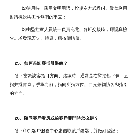
⑵使用時，采用文明用語，按規定方式呼叫。嚴禁利用
對講機說與工作無關的事宜；
⑶由監控室人員統一負責充電。各班交接時，應認真檢
查。若發現丟失、損壞，應按價賠償。
25、如何為訪客指引路線？
答：當為訪客指引方向、路線時，通常是右臂抬起平伸，五
指并攏伸直，手掌向前，指向所指方位。目光兼顧訪客和指引
的方向。
26、陪同客戶看房或給客戶開門時怎么辦？
答：⑴到客戶服務中心處借取該戶鑰匙，并做好登記；