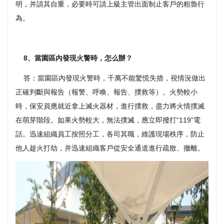
明，并請其自重，必要時可請上級主管出面制止客戶的粗魯行
為。
8、當園區內發現火警時，怎么辦？
答：當園區內發現火警時，千萬不能驚慌失措，視情況做出
正確判斷與報告（報警、呼喚、報告、撲救等）。火勢較小
時，保安員應就近拿上滅火器材，進行撲救，盡力將火情撲滅
在萌芽階段。如果火勢較大，無法撲滅，應立即撥打“119”電
話。迅速組織員工按照分工，各司其職，維護現場秩序，防止
他人趁火打劫，并迅速組織客戶從安全通道進行疏散、撤離。