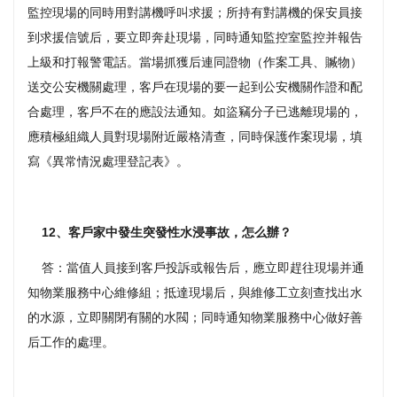
監控現場的同時用對講機呼叫求援；所持有對講機的保安員接
到求援信號后，要立即奔赴現場，同時通知監控室監控并報告
上級和打報警電話。當場抓獲后連同證物（作案工具、贓物）
送交公安機關處理，客戶在現場的要一起到公安機關作證和配
合處理，客戶不在的應設法通知。如盜竊分子已逃離現場的，
應積極組織人員對現場附近嚴格清查，同時保護作案現場，填
寫《異常情況處理登記表》。
12、客戶家中發生突發性水浸事故，怎么辦？
答：當值人員接到客戶投訴或報告后，應立即趕往現場并通
知物業服務中心維修組；抵達現場后，與維修工立刻查找出水
的水源，立即關閉有關的水閥；同時通知物業服務中心做好善
后工作的處理。