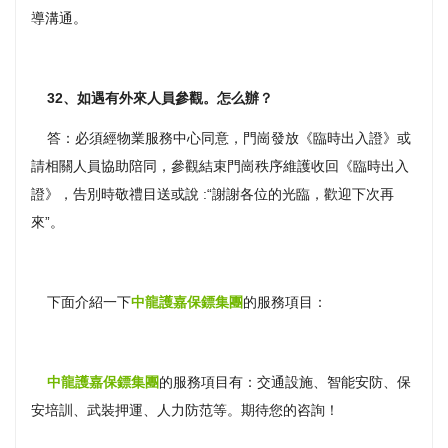
導溝通。
32、如遇有外來人員參觀。怎么辦？
答：必須經物業服務中心同意，門崗發放《臨時出入證》或
請相關人員協助陪同，參觀結束門崗秩序維護收回《臨時出入
證》，告別時敬禮目送或說 :“謝謝各位的光臨，歡迎下次再
來”。
下面介紹一下
中龍護嘉保鏢集團
的服務項目：
中龍護嘉保鏢集團
的服務項目有：交通設施、智能安防、保
安培訓、武裝押運、人力防范等。期待您的咨詢！