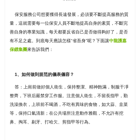
保安服務公司想要獲得長遠發展，必須要不斷提高服務的質
量，這就需要每一位保安人員不斷地提高自身的素質，不斷完
善自身的專業知識，每天都要反省自己是否做得夠好了，是否
有不足之處。到底每天應該怎樣“省吾身”呢？下面讓
中龍護嘉
保鏢集團
來告訴我們：
1、如何做到規范的儀表儀容？
答：上崗前做好個人衛生，保持整潔、精神飽滿，制服干凈
整齊，下班后嚴禁穿工作服。注意個人衛生，不留長指甲，勤
洗澡換衣，上班前不喝酒，不吃有異味的食物，如大蒜、韭菜
等，保持口氣清新；在公共場所注意動作雅觀，不允許有挖
鼻、掏耳、剔牙、打哈欠、剪指甲等行為。