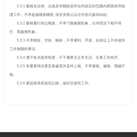
5.3.1 嚴格在法律、法規及有關政策和合同規定的范圍內開展秩序維
護工作，不準超越職責權限, 保安員禁止以任何形式參與糾紛。
5.3.2 嚴格履行崗位職責，不準刁難服務對象，任何情況下都不得
打、罵服務對象。
5.3.3 不準脫崗、空崗、睡崗，不準遲到、早退，在崗位上不得做與
工作無關的事項。
5.3.4 遵守各項規章制度，不干擾業主正常生活、生產工作秩序。
5.3.5 有重要情況要妥善處置并及時上報。不準遲報、漏報、隱瞞不
報。
5.3.6 要認真填寫值班記錄，做好交接班工作。