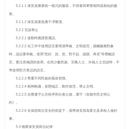
5.2.1.1 保安員應著統一樣式的服裝，不得著與軍警相同或相似的服
裝。
5.2.1.2 保安員著裝應干凈整潔。
5.2.2 言談舉止
5.2.2.1 值勤時應講普通話。
5.2.2.2 在工作中使用語言要簡潔準確、文明規范，接觸服務對象
時，說話要和氣，使用"您好、請、您、對不起、謝謝、再見"等禮貌語
言。要注意稱謂的使用。在與少數民族、宗教人士、外籍人士交談時，不
準使用對方禁忌的語言。
5.2.2.3 尊重不同民族的風俗習慣。
5.2.2.4 精神飽滿，姿態端正，動作規范，舉止文明。
5.2.2.5 自覺遵守公共秩序和社會公德，遵守《首都市民文明公
約》。
5.2.2.6 在保證崗位安全的前提下，倡導保安員為業主及承租人做好
事。
5.3 物業保安員崗位紀律