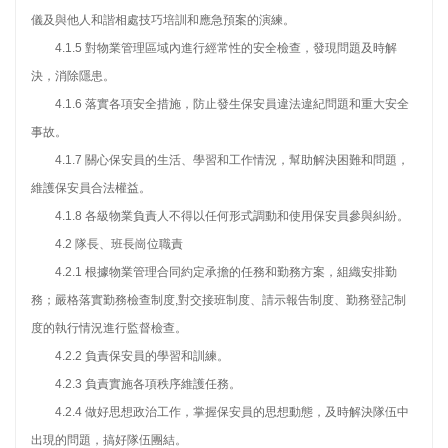
儀及與他人和諧相處技巧培訓和應急預案的演練。
4.1.5 對物業管理區域內進行經常性的安全檢查，發現問題及時解
決，消除隱患。
4.1.6 落實各項安全措施，防止發生保安員違法違紀問題和重大安全
事故。
4.1.7 關心保安員的生活、學習和工作情況，幫助解決困難和問題，
維護保安員合法權益。
4.1.8 各級物業負責人不得以任何形式調動和使用保安員參與糾紛。
4.2 隊長、班長崗位職責
4.2.1 根據物業管理合同約定承擔的任務和勤務方案，組織安排勤
務；嚴格落實勤務檢查制度,對交接班制度、請示報告制度、勤務登記制
度的執行情況進行監督檢查。
4.2.2 負責保安員的學習和訓練。
4.2.3 負責實施各項秩序維護任務。
4.2.4 做好思想政治工作，掌握保安員的思想動態，及時解決隊伍中
出現的問題，搞好隊伍團結。