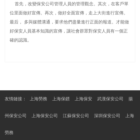
首先，改變保安公司管理人員的管理觀念。其次，在客戶單
位里面做好宣傳。再次，做好全面宣傳，走上大街進行宣傳。
最后， 多與媒體溝通，要求他們盡量進行正面的報道。才能做
好保安人員基本知識的宣傳，讓社會群眾對保安人員有一個正
確的認識。
友情鏈接：
上海勞務
上海保鏢
上海保安
武漢保安公司
揚
州保安公司
上海保安公司
江蘇保安公司
深圳保安公司
上海
勞務