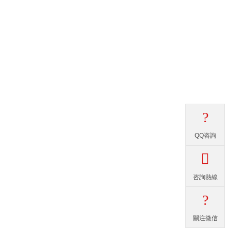
?
QQ咨詢

咨詢熱線
?
關注微信