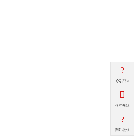
?
QQ咨詢

咨詢熱線
?
關注微信